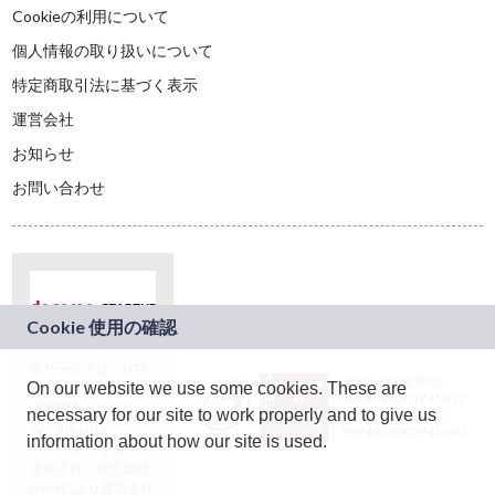
Cookieの利用について
個人情報の取り扱いについて
特定商取引法に基づく表示
運営会社
お知らせ
お問い合わせ
本サービスは、NTT
JASRAC許諾番号：
On our website we use some cookies. These are
ドコモグループの新
9024936001Y45037
規事業創出プログラ
necessary for our site to work properly and to give us
JASRAC許諾番号：
ム「docomo
9024936002Y45040
information about how our site is used.
STARTUP」を通じて
企画され、株式会社
teketにより運営され