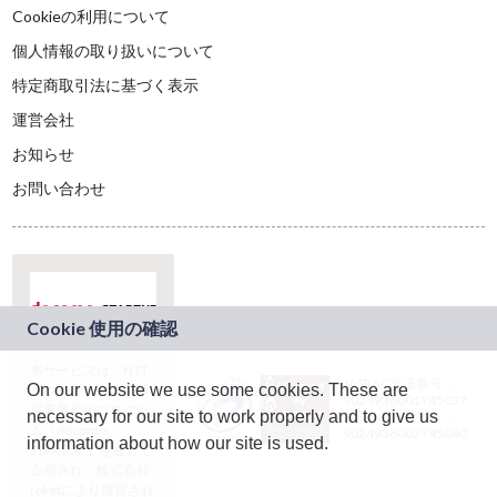
Cookieの利用について
個人情報の取り扱いについて
特定商取引法に基づく表示
運営会社
お知らせ
お問い合わせ
本サービスは、NTT
JASRAC許諾番号：
On our website we use some cookies. These are
ドコモグループの新
9024936001Y45037
規事業創出プログラ
necessary for our site to work properly and to give us
JASRAC許諾番号：
ム「docomo
9024936002Y45040
information about how our site is used.
STARTUP」を通じて
企画され、株式会社
teketにより運営され