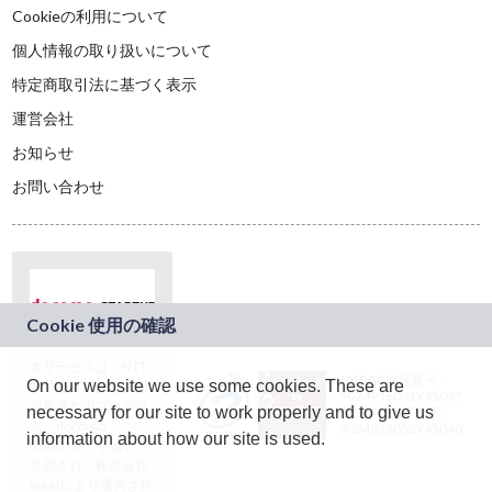
Cookieの利用について
個人情報の取り扱いについて
特定商取引法に基づく表示
運営会社
お知らせ
お問い合わせ
本サービスは、NTT
JASRAC許諾番号：
On our website we use some cookies. These are
ドコモグループの新
9024936001Y45037
規事業創出プログラ
necessary for our site to work properly and to give us
JASRAC許諾番号：
ム「docomo
9024936002Y45040
information about how our site is used.
STARTUP」を通じて
企画され、株式会社
teketにより運営され