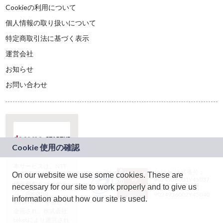
Cookieの利用について
個人情報の取り扱いについて
特定商取引法に基づく表示
運営会社
お知らせ
お問い合わせ
本サービスは、NTT
JASRAC許諾番号：
On our website we use some cookies. These are
ドコモグループの新
9024936001Y45037
規事業創出プログラ
necessary for our site to work properly and to give us
JASRAC許諾番号：
ム「docomo
9024936002Y45040
information about how our site is used.
STARTUP」を通じて
企画され、株式会社
teketにより運営され