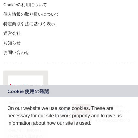
Cookieの利用について
個人情報の取り扱いについて
特定商取引法に基づく表示
運営会社
お知らせ
お問い合わせ
本サービスは、NTT
JASRAC許諾番号：
On our website we use some cookies. These are
ドコモグループの新
9024936001Y45037
規事業創出プログラ
necessary for our site to work properly and to give us
JASRAC許諾番号：
ム「docomo
9024936002Y45040
information about how our site is used.
STARTUP」を通じて
企画され、株式会社
teketにより運営され