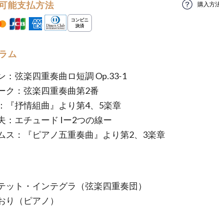
可能支払方法
購入方
ラム
：弦楽四重奏曲ロ短調 Op.33-1
ーク：弦楽四重奏曲第2番
：『抒情組曲』より第4、5楽章
夫：エチュード Iー2つの線ー
ムス：『ピアノ五重奏曲』より第2、3楽章
テット・インテグラ（弦楽四重奏団）
おり（ピアノ）