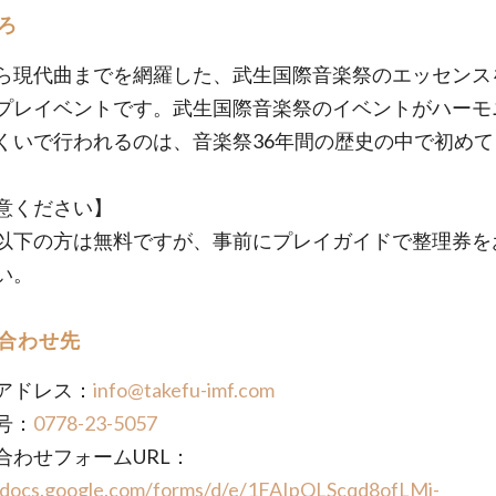
ろ
ら現代曲までを網羅した、武生国際音楽祭のエッセンス
プレイベントです。武生国際音楽祭のイベントがハーモ
くいで行われるのは、音楽祭36年間の歴史の中で初めて
意ください】
以下の方は無料ですが、事前にプレイガイドで整理券を
い。
合わせ先
アドレス：
info@takefu-imf.com
号：
0778-23-5057
合わせフォームURL：
//docs.google.com/forms/d/e/1FAIpQLScqd8ofLMj-