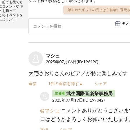
ゲスト
様の投稿として表示されます。
ト前でも後でも
にコメントやギ
贈られたギフトの売上は主催者に還元さ
トを贈って
このイベントを
り上げよう！
ギフ
マシュ
2025年07月06日
(ID:196490)
大宅さおりさんのピアノが特に楽しみです
返信
1件の返信を隠す▲
シェア
武生国際音楽祭事務局
主催者
2025年07月19日
(ID:199042)
@マシュ
コメントありがとうございま
日はどうかよろしくお願いいたします
返信
シェア