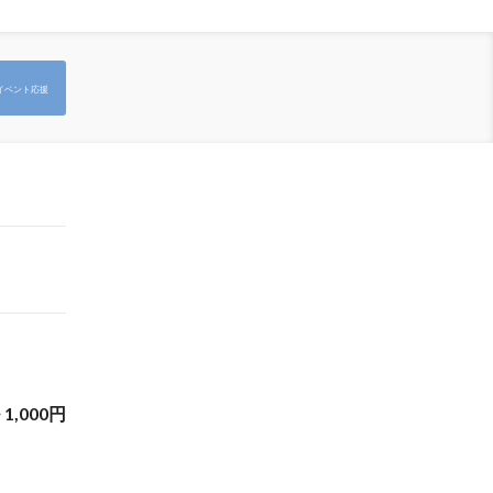
イベント応援
~
1,000
円