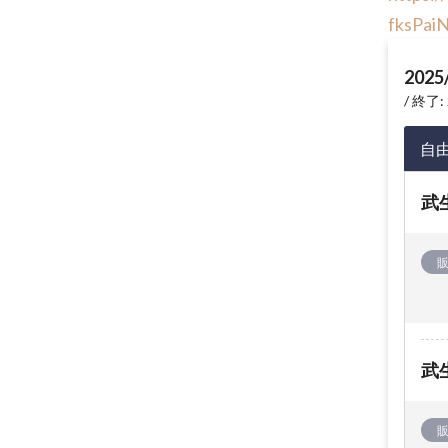
fksPa
2025
終了: 
自
武
武