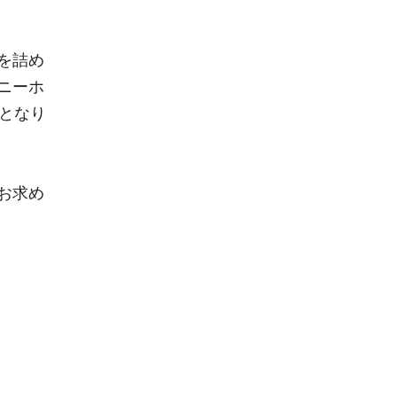
を詰め
ニーホ
となり
お求め