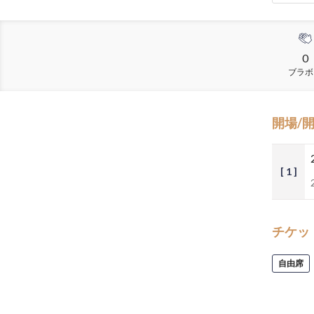
0
ブラボ
開場/
[ 1 ]
チケッ
自由席