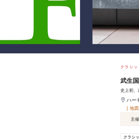
クラシッ
武生国
史上初、
ハー
[ 地
主
クラシ