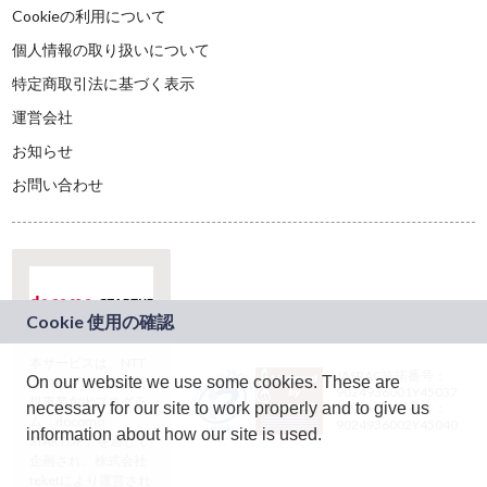
Cookieの利用について
個人情報の取り扱いについて
特定商取引法に基づく表示
運営会社
お知らせ
お問い合わせ
本サービスは、NTT
JASRAC許諾番号：
On our website we use some cookies. These are
ドコモグループの新
9024936001Y45037
規事業創出プログラ
necessary for our site to work properly and to give us
JASRAC許諾番号：
ム「docomo
9024936002Y45040
information about how our site is used.
STARTUP」を通じて
企画され、株式会社
teketにより運営され