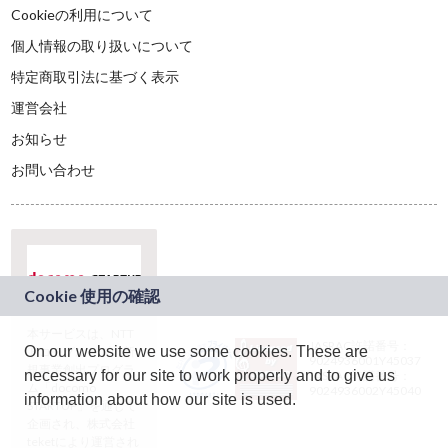
Cookieの利用について
個人情報の取り扱いについて
特定商取引法に基づく表示
運営会社
お知らせ
お問い合わせ
本サービスは、NTT
JASRAC許諾番号：
On our website we use some cookies. These are
ドコモグループの新
9024936001Y45037
規事業創出プログラ
necessary for our site to work properly and to give us
JASRAC許諾番号：
ム「docomo
9024936002Y45040
information about how our site is used.
STARTUP」を通じて
企画され、株式会社
teketにより運営され