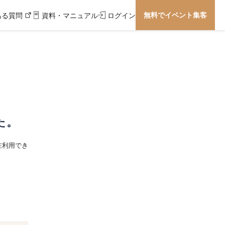
無料でイベント集客
ある質問
資料・マニュアル
ログイン
た。
在利用でき