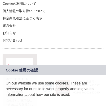
Cookieの利用について
個人情報の取り扱いについて
特定商取引法に基づく表示
運営会社
お知らせ
お問い合わせ
本サービスは、NTT
JASRAC許諾番号：
On our website we use some cookies. These are
ドコモグループの新
9024936001Y45037
規事業創出プログラ
necessary for our site to work properly and to give us
JASRAC許諾番号：
ム「docomo
9024936002Y45040
information about how our site is used.
STARTUP」を通じて
企画され、株式会社
teketにより運営され