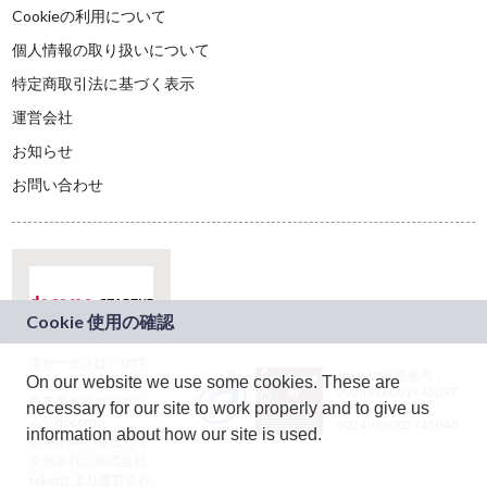
Cookieの利用について
個人情報の取り扱いについて
特定商取引法に基づく表示
運営会社
お知らせ
お問い合わせ
本サービスは、NTT
JASRAC許諾番号：
On our website we use some cookies. These are
ドコモグループの新
9024936001Y45037
規事業創出プログラ
necessary for our site to work properly and to give us
JASRAC許諾番号：
ム「docomo
9024936002Y45040
information about how our site is used.
STARTUP」を通じて
企画され、株式会社
teketにより運営され