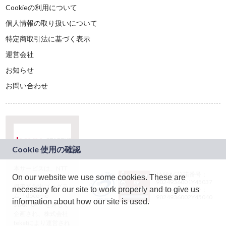
Cookieの利用について
個人情報の取り扱いについて
特定商取引法に基づく表示
運営会社
お知らせ
お問い合わせ
本サービスは、NTT
JASRAC許諾番号：
On our website we use some cookies. These are
ドコモグループの新
9024936001Y45037
規事業創出プログラ
necessary for our site to work properly and to give us
JASRAC許諾番号：
ム「docomo
9024936002Y45040
information about how our site is used.
STARTUP」を通じて
企画され、株式会社
teketにより運営され