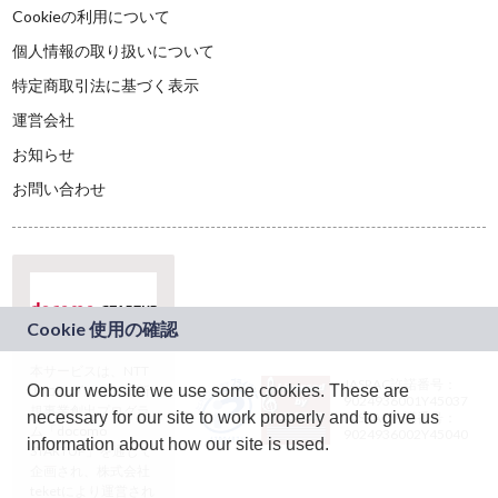
Cookieの利用について
個人情報の取り扱いについて
特定商取引法に基づく表示
運営会社
お知らせ
お問い合わせ
本サービスは、NTT
JASRAC許諾番号：
On our website we use some cookies. These are
ドコモグループの新
9024936001Y45037
規事業創出プログラ
necessary for our site to work properly and to give us
JASRAC許諾番号：
ム「docomo
9024936002Y45040
information about how our site is used.
STARTUP」を通じて
企画され、株式会社
teketにより運営され