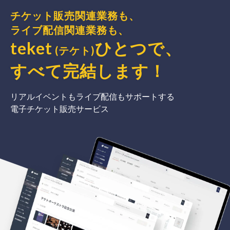
チケット販売関連業務も、
ライブ配信関連業務も、
teket
ひとつで、
(テケト)
すべて完結
します
！
リアルイベントもライブ配信もサポートする
電子チケット販売サービス