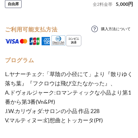
5,000
円
自由席
全
2
料金帯
ご利用可能支払方法
購入方法について
プログラム
L.ヤナーチェク:「草陰の小径にて」より『散りゆく
落ち葉』『フクロウは飛び立たなかった』、
A.ドヴォルジャーク:ロマンティックな小品より第1
番から第3番(Vn&Pf)
J.W.カリヴォダ:サロンの小品 作品 228
V.マルティヌー:幻想曲とトッカータ(Pf)