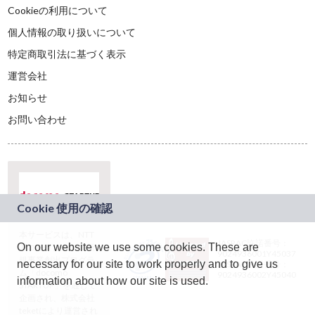
Cookieの利用について
個人情報の取り扱いについて
特定商取引法に基づく表示
運営会社
お知らせ
お問い合わせ
本サービスは、NTT
JASRAC許諾番号：
On our website we use some cookies. These are
ドコモグループの新
9024936001Y45037
規事業創出プログラ
necessary for our site to work properly and to give us
JASRAC許諾番号：
ム「docomo
9024936002Y45040
information about how our site is used.
STARTUP」を通じて
企画され、株式会社
teketにより運営され