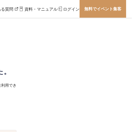
無料でイベント集客
ある質問
資料・マニュアル
ログイン
た。
在利用でき