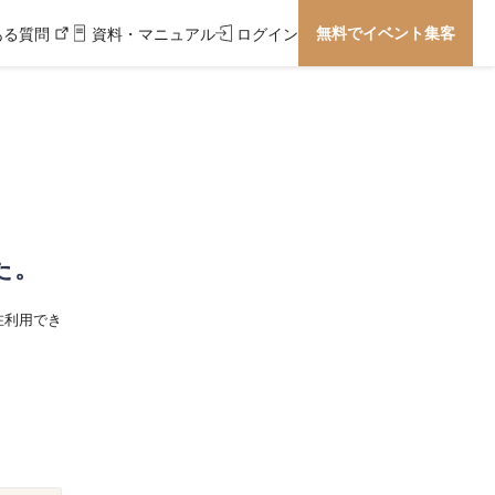
無料でイベント集客
ある質問
資料・マニュアル
ログイン
た。
在利用でき