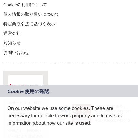
Cookieの利用について
個人情報の取り扱いについて
特定商取引法に基づく表示
運営会社
お知らせ
お問い合わせ
本サービスは、NTT
JASRAC許諾番号：
On our website we use some cookies. These are
ドコモグループの新
9024936001Y45037
規事業創出プログラ
necessary for our site to work properly and to give us
JASRAC許諾番号：
ム「docomo
9024936002Y45040
information about how our site is used.
STARTUP」を通じて
企画され、株式会社
teketにより運営され