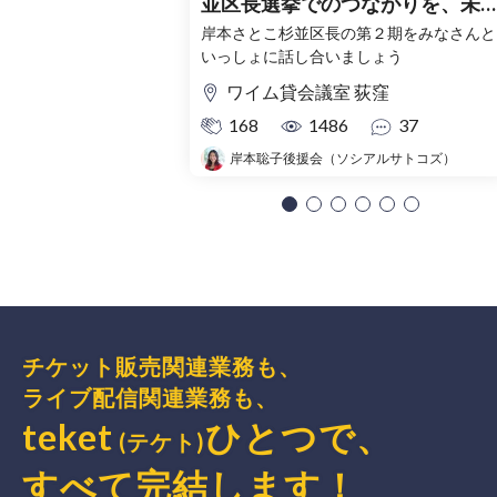
並区長選挙でのつながりを、未
へ～
岸本さとこ杉並区長の第２期をみなさんと
いっしょに話し合いましょう
ワイム貸会議室 荻窪
168
1486
37
岸本聡子後援会（ソシアルサトコズ）
チケット販売関連業務も、
ライブ配信関連業務も、
teket
ひとつで、
(テケト)
すべて完結
します
！