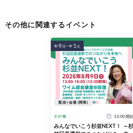
その他に関連するイベント
9
1
8/
~
9/
日
火
配信+会場 (関東)
13:00 開
その他
みんなでいこう杉並NEXT！ ～