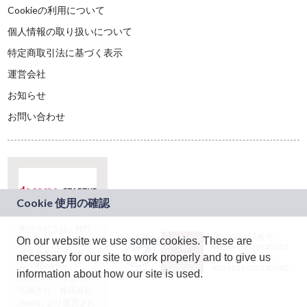
Cookieの利用について
個人情報の取り扱いについて
特定商取引法に基づく表示
運営会社
お知らせ
お問い合わせ
本サービスは、NTT
JASRAC許諾番号：
On our website we use some cookies. These are
ドコモグループの新
9024936001Y45037
規事業創出プログラ
necessary for our site to work properly and to give us
JASRAC許諾番号：
ム「docomo
9024936002Y45040
information about how our site is used.
STARTUP」を通じて
企画され、株式会社
teketにより運営され