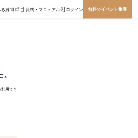
無料でイベント集客
ある質問
資料・マニュアル
ログイン
た。
在利用でき