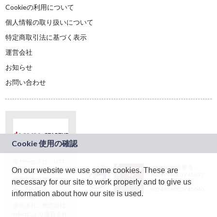
Cookieの利用について
個人情報の取り扱いについて
特定商取引法に基づく表示
運営会社
お知らせ
お問い合わせ
本サービスは、NTT
JASRAC許諾番号：
On our website we use some cookies. These are
ドコモグループの新
9024936001Y45037
規事業創出プログラ
necessary for our site to work properly and to give us
JASRAC許諾番号：
ム「docomo
9024936002Y45040
information about how our site is used.
STARTUP」を通じて
企画され、株式会社
teketにより運営され