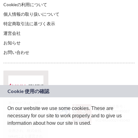
Cookieの利用について
個人情報の取り扱いについて
特定商取引法に基づく表示
運営会社
お知らせ
お問い合わせ
本サービスは、NTT
JASRAC許諾番号：
On our website we use some cookies. These are
ドコモグループの新
9024936001Y45037
規事業創出プログラ
necessary for our site to work properly and to give us
JASRAC許諾番号：
ム「docomo
9024936002Y45040
information about how our site is used.
STARTUP」を通じて
企画され、株式会社
teketにより運営され