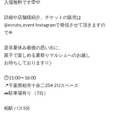
入場無料です🙊🩵
詳細や店舗様紹介、チケットの販売は
@ecruto_event Instagramで発信させて頂きますの
で𖤐
是非夏休み最後の思い出に、
親子で楽しめる夏祭りマルシェへのお越し
お待ちしております✩⡱
⏱‪11:00〜16:00
📍千葉県柏市十余二254-2 Uスペース
🚗駐車場有り （7台）
柏駅 バス5分