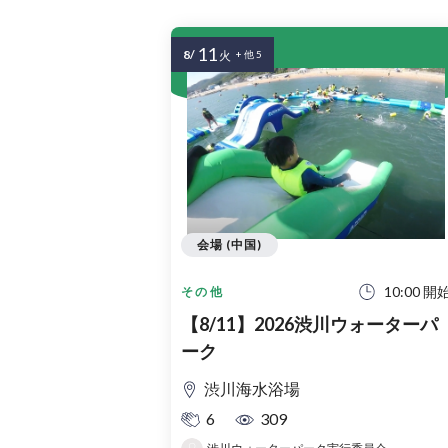
11
8/
火
+ 他 5
会場 (中国)
10:00 開
その他
【8/11】2026渋川ウォーターパ
ーク
渋川海水浴場
6
309