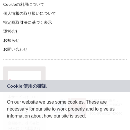
Cookieの利用について
個人情報の取り扱いについて
特定商取引法に基づく表示
運営会社
お知らせ
お問い合わせ
本サービスは、NTT
JASRAC許諾番号：
On our website we use some cookies. These are
ドコモグループの新
9024936001Y45037
規事業創出プログラ
necessary for our site to work properly and to give us
JASRAC許諾番号：
ム「docomo
9024936002Y45040
information about how our site is used.
STARTUP」を通じて
企画され、株式会社
teketにより運営され