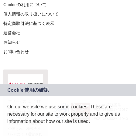
Cookieの利用について
個人情報の取り扱いについて
特定商取引法に基づく表示
運営会社
お知らせ
お問い合わせ
本サービスは、NTT
JASRAC許諾番号：
On our website we use some cookies. These are
ドコモグループの新
9024936001Y45037
規事業創出プログラ
necessary for our site to work properly and to give us
JASRAC許諾番号：
ム「docomo
9024936002Y45040
information about how our site is used.
STARTUP」を通じて
企画され、株式会社
teketにより運営され