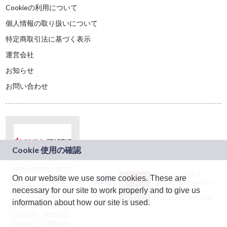
Cookieの利用について
個人情報の取り扱いについて
特定商取引法に基づく表示
運営会社
お知らせ
お問い合わせ
本サービスは、NTT
JASRAC許諾番号：
On our website we use some cookies. These are
ドコモグループの新
9024936001Y45037
規事業創出プログラ
necessary for our site to work properly and to give us
JASRAC許諾番号：
ム「docomo
9024936002Y45040
information about how our site is used.
STARTUP」を通じて
企画され、株式会社
teketにより運営され