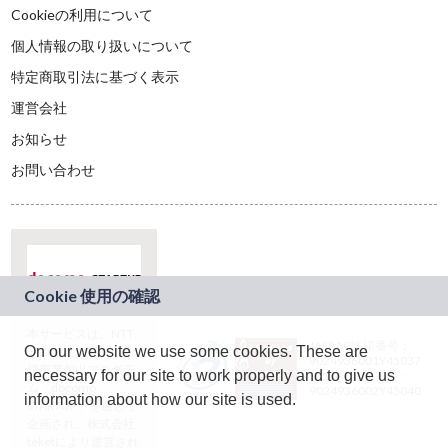
Cookieの利用について
個人情報の取り扱いについて
特定商取引法に基づく表示
運営会社
お知らせ
お問い合わせ
本サービスは、NTT
JASRAC許諾番号：
On our website we use some cookies. These are
ドコモグループの新
9024936001Y45037
規事業創出プログラ
necessary for our site to work properly and to give us
JASRAC許諾番号：
ム「docomo
9024936002Y45040
information about how our site is used.
STARTUP」を通じて
企画され、株式会社
teketにより運営され