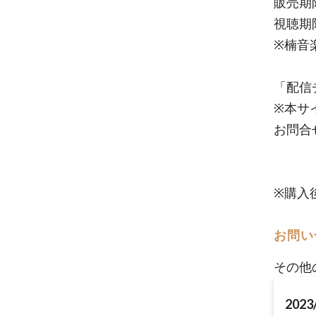
販売期限
視聴期限
※楠音
「配信
※本サ
お問合
※購入
お問い
その他
2023