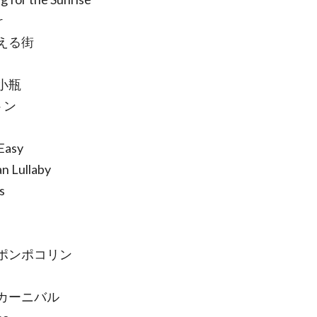
r
える街
小瓶
トン
Easy
n Lullaby
s
ポンポコリン
カーニバル