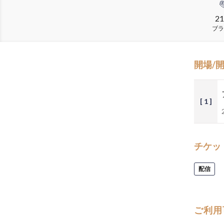
21
ブラ
開場/
[ 1 ]
チケッ
配信
ご利用