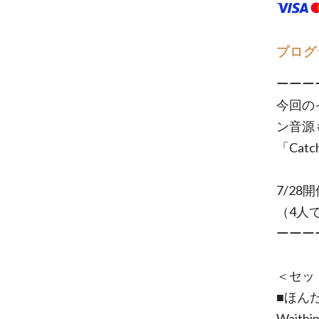
プログ
ーーー
今回の
ン音源
「Catc
7/2
（4人
ーーー
＜セッ
■ほん
Waithin