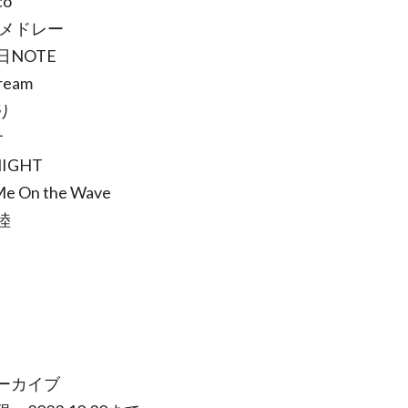
co
y メドレー
日NOTE
dream
り
オ
NIGHT
Me On the Wave
陸
ーカイブ