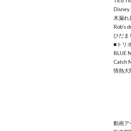
Tico Ti
Disne
木漏れ
Rob's 
ひだま
■トリ
BLUE 
Catch 
情熱大
動画ア