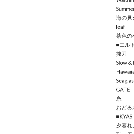
Summe
海の見
leaf
茶色の
■エル
抜刀
Slow & 
Hawaiia
Seaglas
GATE
糸
おどる
■KYAS
夕暮れ