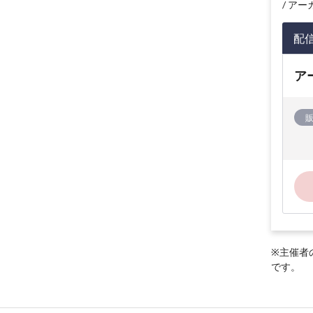
アーカイ
配
ア
※主催者
です。