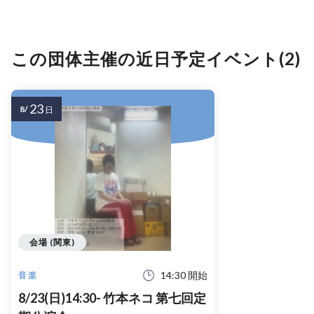
この団体主催の近日予定イベント(2)
23
8/
日
会場 (関東)
14:30 開始
音楽
8/23(日)14:30- 竹本ネコ 第七回定