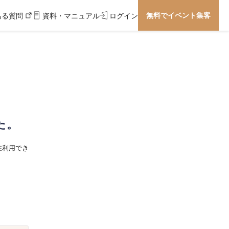
無料でイベント集客
ある質問
資料・マニュアル
ログイン
た。
在利用でき