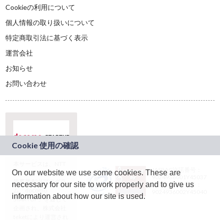
Cookieの利用について
個人情報の取り扱いについて
特定商取引法に基づく表示
運営会社
お知らせ
お問い合わせ
本サービスは、NTT
JASRAC許諾番号：
On our website we use some cookies. These are
ドコモグループの新
9024936001Y45037
規事業創出プログラ
necessary for our site to work properly and to give us
JASRAC許諾番号：
ム「docomo
9024936002Y45040
information about how our site is used.
STARTUP」を通じて
企画され、株式会社
teketにより運営され