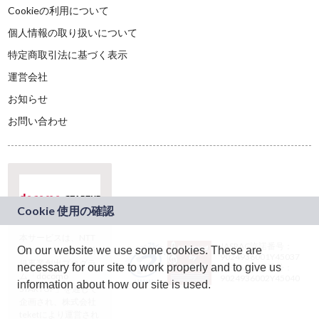
Cookieの利用について
個人情報の取り扱いについて
特定商取引法に基づく表示
運営会社
お知らせ
お問い合わせ
本サービスは、NTT
JASRAC許諾番号：
On our website we use some cookies. These are
ドコモグループの新
9024936001Y45037
規事業創出プログラ
necessary for our site to work properly and to give us
JASRAC許諾番号：
ム「docomo
9024936002Y45040
information about how our site is used.
STARTUP」を通じて
企画され、株式会社
teketにより運営され