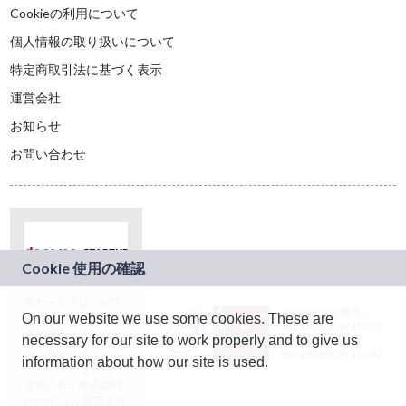
Cookieの利用について
個人情報の取り扱いについて
特定商取引法に基づく表示
運営会社
お知らせ
お問い合わせ
本サービスは、NTT
JASRAC許諾番号：
On our website we use some cookies. These are
ドコモグループの新
9024936001Y45037
規事業創出プログラ
necessary for our site to work properly and to give us
JASRAC許諾番号：
ム「docomo
9024936002Y45040
information about how our site is used.
STARTUP」を通じて
企画され、株式会社
teketにより運営され