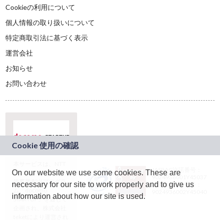
Cookieの利用について
個人情報の取り扱いについて
特定商取引法に基づく表示
運営会社
お知らせ
お問い合わせ
本サービスは、NTT
JASRAC許諾番号：
On our website we use some cookies. These are
ドコモグループの新
9024936001Y45037
規事業創出プログラ
necessary for our site to work properly and to give us
JASRAC許諾番号：
ム「docomo
9024936002Y45040
information about how our site is used.
STARTUP」を通じて
企画され、株式会社
teketにより運営され