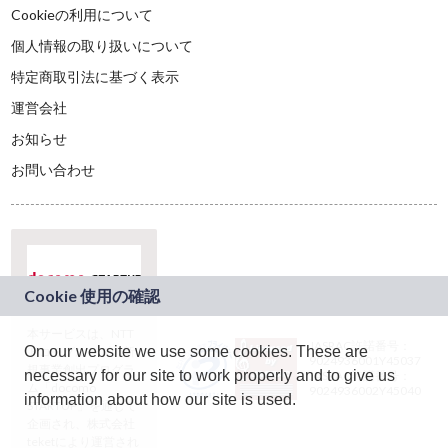
Cookieの利用について
個人情報の取り扱いについて
特定商取引法に基づく表示
運営会社
お知らせ
お問い合わせ
本サービスは、NTT
JASRAC許諾番号：
On our website we use some cookies. These are
ドコモグループの新
9024936001Y45037
規事業創出プログラ
necessary for our site to work properly and to give us
JASRAC許諾番号：
ム「docomo
9024936002Y45040
information about how our site is used.
STARTUP」を通じて
企画され、株式会社
teketにより運営され