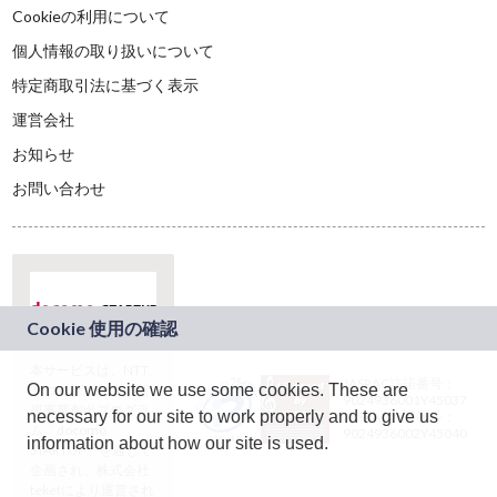
Cookieの利用について
個人情報の取り扱いについて
特定商取引法に基づく表示
運営会社
お知らせ
お問い合わせ
本サービスは、NTT
JASRAC許諾番号：
On our website we use some cookies. These are
ドコモグループの新
9024936001Y45037
規事業創出プログラ
necessary for our site to work properly and to give us
JASRAC許諾番号：
ム「docomo
9024936002Y45040
information about how our site is used.
STARTUP」を通じて
企画され、株式会社
teketにより運営され