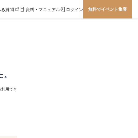
無料でイベント集客
ある質問
資料・マニュアル
ログイン
た。
在利用でき