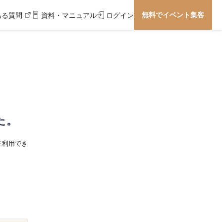
無料でイベント集客
ある質問
資料・マニュアル
ログイン
た。
在利用でき