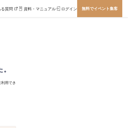
無料でイベント集客
ある質問
資料・マニュアル
ログイン
た。
在利用でき