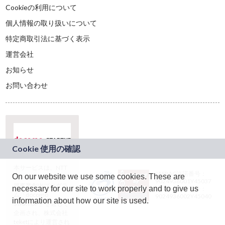
Cookieの利用について
個人情報の取り扱いについて
特定商取引法に基づく表示
運営会社
お知らせ
お問い合わせ
本サービスは、NTT
JASRAC許諾番号：
On our website we use some cookies. These are
ドコモグループの新
9024936001Y45037
規事業創出プログラ
necessary for our site to work properly and to give us
JASRAC許諾番号：
ム「docomo
9024936002Y45040
information about how our site is used.
STARTUP」を通じて
企画され、株式会社
teketにより運営され