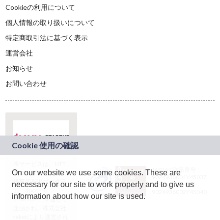
Cookieの利用について
個人情報の取り扱いについて
特定商取引法に基づく表示
運営会社
お知らせ
お問い合わせ
本サービスは、NTT
JASRAC許諾番号：
On our website we use some cookies. These are
ドコモグループの新
9024936001Y45037
規事業創出プログラ
necessary for our site to work properly and to give us
JASRAC許諾番号：
ム「docomo
9024936002Y45040
information about how our site is used.
STARTUP」を通じて
企画され、株式会社
teketにより運営され