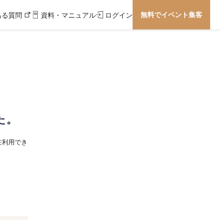
無料でイベント集客
ある質問
資料・マニュアル
ログイン
た。
在利用でき