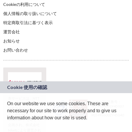
Cookieの利用について
個人情報の取り扱いについて
特定商取引法に基づく表示
運営会社
お知らせ
お問い合わせ
本サービスは、NTT
JASRAC許諾番号：
On our website we use some cookies. These are
ドコモグループの新
9024936001Y45037
規事業創出プログラ
necessary for our site to work properly and to give us
JASRAC許諾番号：
ム「docomo
9024936002Y45040
information about how our site is used.
STARTUP」を通じて
企画され、株式会社
teketにより運営され