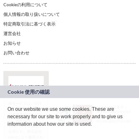
Cookieの利用について
個人情報の取り扱いについて
特定商取引法に基づく表示
運営会社
お知らせ
お問い合わせ
本サービスは、NTT
JASRAC許諾番号：
On our website we use some cookies. These are
ドコモグループの新
9024936001Y45037
規事業創出プログラ
necessary for our site to work properly and to give us
JASRAC許諾番号：
ム「docomo
9024936002Y45040
information about how our site is used.
STARTUP」を通じて
企画され、株式会社
teketにより運営され