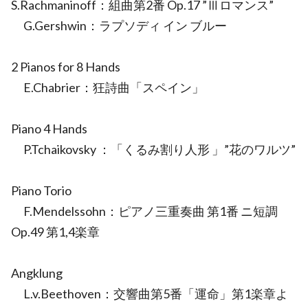
S.Rachmaninoff：組曲第2番 Op.17 ”Ⅲロマンス”
G.Gershwin：ラプソディ イン ブルー
2 Pianos for 8 Hands
E.Chabrier：狂詩曲「スペイン」
Piano 4 Hands
P.Tchaikovsky ：「くるみ割り人形 」”花のワルツ”
Piano Torio
F.Mendelssohn：ピアノ三重奏曲 第1番 ニ短調
Op.49 第1,4楽章
Angklung
L.v.Beethoven：交響曲第5番「運命」第1楽章よ