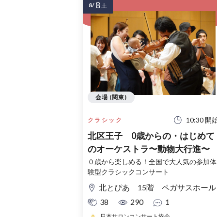
8
8/
土
会場 (関東)
10:30 開
クラシック
北区王子 0歳からの・はじめて
のオーケストラ〜動物大行進〜
０歳から楽しめる！全国で大人気の参加体
験型クラシックコンサート
北とぴあ 15階 ペガサスホール
38
290
1
日本サロンコンサート協会