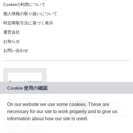
Cookieの利用について
個人情報の取り扱いについて
特定商取引法に基づく表示
運営会社
お知らせ
お問い合わせ
本サービスは、NTT
JASRAC許諾番号：
On our website we use some cookies. These are
ドコモグループの新
9024936001Y45037
規事業創出プログラ
necessary for our site to work properly and to give us
JASRAC許諾番号：
ム「docomo
9024936002Y45040
information about how our site is used.
STARTUP」を通じて
企画され、株式会社
teketにより運営され