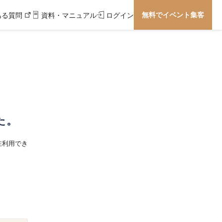
無料でイベント集客
ある質問
資料・マニュアル
ログイン
た。
在利用でき