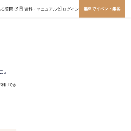
無料でイベント集客
ある質問
資料・マニュアル
ログイン
た。
在利用でき