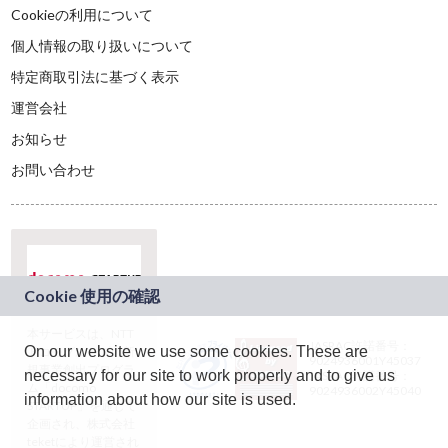
Cookieの利用について
個人情報の取り扱いについて
特定商取引法に基づく表示
運営会社
お知らせ
お問い合わせ
本サービスは、NTT
JASRAC許諾番号：
On our website we use some cookies. These are
ドコモグループの新
9024936001Y45037
規事業創出プログラ
necessary for our site to work properly and to give us
JASRAC許諾番号：
ム「docomo
9024936002Y45040
information about how our site is used.
STARTUP」を通じて
企画され、株式会社
teketにより運営され